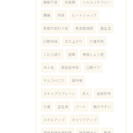
睡眠不足
未経験
ヘルスリテラシー
腰痛
円背
ヒートショック
季節の変わり目
柔道整復師
食生活
口腔体操
立ち上がり
介護予防
こむら返り
痙攣
骨粗しょう症
冷え性
感染症予防
口腔ケア
サルコペニア
肩甲骨
スキャプラプレーン
求人
長岡京市
介護
正社員
パート
働きやすい
スキルアップ
キャリアアップ
資格取得支援制度
理学療法士
教育