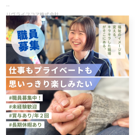
--
リヴライフコア株式会社
住所 :
京都府長岡京市天神2-5-15
電話番号 :
075-963-6090
きたえる～む長岡天神
住所 :
京都府長岡京市天神2-5-15
電話番号 :
075-963-6090
きたえる～む長法寺
住所 :
京都府長岡京市長法寺川原谷27
電話番号 :
075-874-3011
小規模多機能型居宅介護事業所 らしく
住所 :
京都府長岡京市長法寺