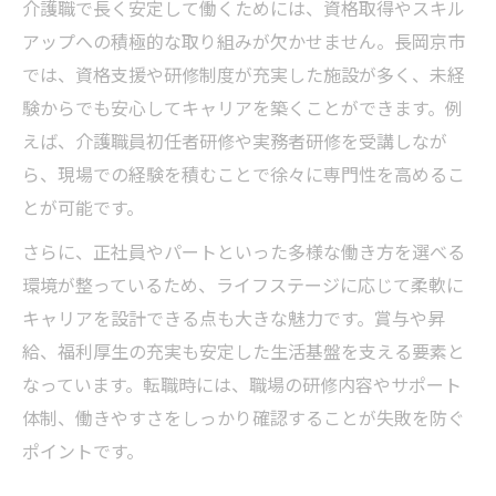
介護職で長く安定して働くためには、資格取得やスキル
介護職で家庭と両立できる働き方の工夫
アップへの積極的な取り組みが欠かせません。長岡京市
介護現場で子育て世代が活躍する理由
では、資格支援や研修制度が充実した施設が多く、未経
ワークライフバランスを実現する介護職
験からでも安心してキャリアを築くことができます。例
介護がもたらす柔軟な勤務スタイルとは
えば、介護職員初任者研修や実務者研修を受講しなが
子育て世代に支持される介護職の魅力
ら、現場での経験を積むことで徐々に専門性を高めるこ
自立支援に力を発揮する介護職の価値
とが可能です。
介護職が自立支援で果たす大切な役割
さらに、正社員やパートといった多様な働き方を選べる
個別ケアで高まる介護職の専門性
環境が整っているため、ライフステージに応じて柔軟に
介護現場で実現する自立支援の工夫
キャリアを設計できる点も大きな魅力です。賞与や昇
給、福利厚生の充実も安定した生活基盤を支える要素と
介護を通じて利用者の自立をサポート
なっています。転職時には、職場の研修内容やサポート
介護職が目指す自立支援の未来像
体制、働きやすさをしっかり確認することが失敗を防ぐ
ポイントです。