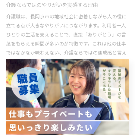
介護ならではのやりがいを実感する理由
介護職は、長岡京市の地域社会に密着しながら人の役に
立てる点が大きなやりがいにつながります。利用者一人
ひとりの生活を支えることで、直接「ありがとう」の言
葉をもらえる瞬間が多いのが特徴です。これは他の仕事
ではなかなか味わえない、介護ならではの達成感と言え
るでしょう。
また、京都府長岡京市の介護現場では、地域包括ケアの
一員として多職種と連携しながら業務を進めることも多
く、社会的な意義や責任を実感できます。例えば、デイ
サービスや訪問介護など多様な働き方があり、家庭やプ
ライベートと両立しやすい点も魅力です。
働く中で困難な場面もありますが、利用者やそのご家族
の安心した表情や感謝の声が、日々のモチベーションと