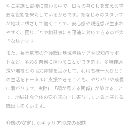
介護職ならではのやりがいを長岡京市で実感
やご家族と密接に関わる中で、日々の暮らしを支える重
要な役割を果たしているからです。顔なじみのスタッフ
介護ならではのやりがいを実感する理由
が地域に根ざして働くことで、安心感や親近感が生まれ
利用者の笑顔が介護職の原動力に
やすく、困りごとや相談事にも迅速に対応できる点が大
介護現場で身につくスキルと成長
きな魅力です。
地域に根ざす介護の仕事の魅力
また、長岡京市の介護職は地域包括ケアや認知症サポー
介護職が目指す自立支援のやりがい
トなど、多彩な業務に携わることができます。多職種連
暮らしに寄り添う介護職の長所とは
携や地域との協力体制を活かして、利用者様一人ひとり
介護職が暮らしを支える強みを解説
の生活をトータルに支援できることも、やりがいや成長
介護で地域住民の安心を守る方法
に繋がります。実際に「顔が見える関係」が築けること
介護職が生活支援で発揮する力とは
で、地域社会全体の安心感向上に寄与していると感じる
利用者の暮らしに寄り添う介護の魅力
職員も多くいます。
介護職が家庭にもたらす安心感
介護の安定したキャリア形成の秘訣
子育て世代も安心の介護職働き方ガイド