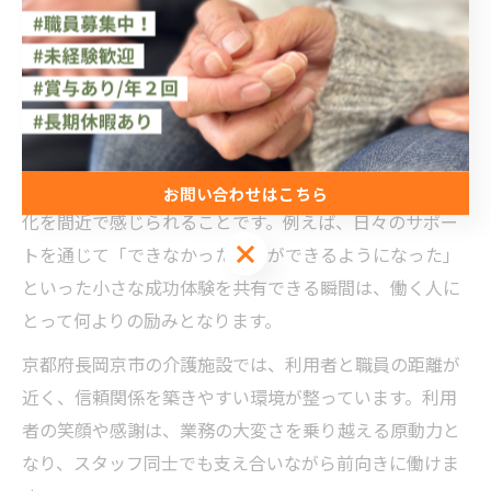
なります。地域に根ざした介護職として、長く働きやす
い環境が整っている点も、やりがいを感じる理由の一つ
です。
利用者の笑顔が介護職の原動力に
介護職で最も大きな喜びは、利用者の笑顔や前向きな変
お問い合わせはこちら
化を間近で感じられることです。例えば、日々のサポー
お問い合わせはこちら
トを通じて「できなかったことができるようになった」
といった小さな成功体験を共有できる瞬間は、働く人に
とって何よりの励みとなります。
京都府長岡京市の介護施設では、利用者と職員の距離が
近く、信頼関係を築きやすい環境が整っています。利用
者の笑顔や感謝は、業務の大変さを乗り越える原動力と
なり、スタッフ同士でも支え合いながら前向きに働けま