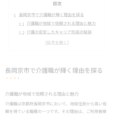
目次
長岡京市で介護職が輝く理由を探る
介護職が地域で信頼される理由と魅力
介護の安定したキャリア形成の秘訣
介護現場で活かせる長所の具体例
介護職が長岡京市で選ばれる背景
地域社会の中で介護が果たす役割とは
地域とともに歩む介護の魅力体験記
長岡京市で介護職が輝く理由を探る
介護で地域貢献を実感する日々の体験
介護職ならではの心温まるエピソード
介護現場で感じるやりがいの瞬間
介護職が地域で信頼される理由と魅力
地域住民と築く介護の信頼関係
介護職は京都府長岡京市において、地域住民から高い信
介護職が支える地域包括ケアの実際
頼を得ている職種の一つです。その理由は、ご利用者様