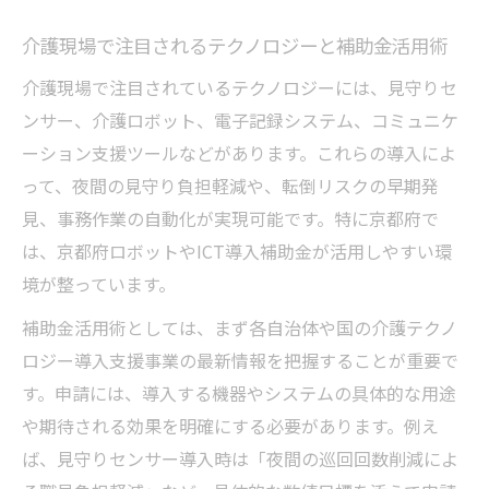
介護現場の効率化に役立つ支援事業の活用
介護現場で注目されるテクノロジーと補助金活用術
術
介護現場で注目されているテクノロジーには、見守りセ
ICT補助金を活かした事業所の取り組み事例
ンサー、介護ロボット、電子記録システム、コミュニケ
現場職員が感じる介護ICT導入の課題と解決策
ーション支援ツールなどがあります。これらの導入によ
介護ICT導入時に現場で直面する主な課題と
って、夜間の見守り負担軽減や、転倒リスクの早期発
は
見、事務作業の自動化が実現可能です。特に京都府で
職員が抱えるICT操作の不安と解決アプロー
は、京都府ロボットやICT導入補助金が活用しやすい環
チ
境が整っています。
介護現場でICT技術導入時のデメリットと対
補助金活用術としては、まず各自治体や国の介護テクノ
策
ロジー導入支援事業の最新情報を把握することが重要で
教育・マニュアル整備による導入障壁の克
す。申請には、導入する機器やシステムの具体的な用途
服法
や期待される効果を明確にする必要があります。例え
情報漏洩リスク対策も重要な介護ICTのポイ
ば、見守りセンサー導入時は「夜間の巡回回数削減によ
ント