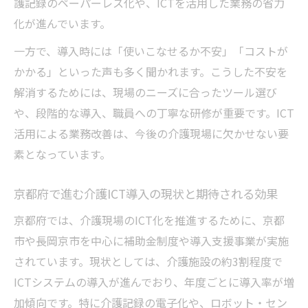
護記録のペーパーレス化や、ICTを活用した業務の省力
介護現場で役立つ最新テクノロジーの選び
化が進んでいます。
方とは
一方で、導入時には「使いこなせるか不安」「コストが
ICT導入で実現する介護職員の負担軽減の具
かかる」といった声も多く聞かれます。こうした不安を
体策
解消するためには、現場のニーズに合ったツール選び
補助金を活用した介護テクノロジーの導入
や、段階的な導入、職員への丁寧な研修が重要です。ICT
メリット
活用による業務改善は、今後の介護現場に欠かせない要
介護現場で効率を上げるロボット活用の可
素となっています。
能性
介護テクノロジーがもたらす作業効率化の
京都府で進む介護ICT導入の現状と期待される効果
実践例
京都府では、介護現場のICT化を推進するために、京都
ICT導入で叶える介護サービスの質向上ポイント
市や長岡京市を中心に補助金制度や導入支援事業が実施
介護ICT導入によるサービス質向上の具体的
されています。現状としては、介護施設の約3割程度で
効果
ICTシステムの導入が進んでおり、年度ごとに導入率が増
加傾向です。特に介護記録の電子化や、ロボット・セン
ICT活用がもたらす利用者ケアの変化とその