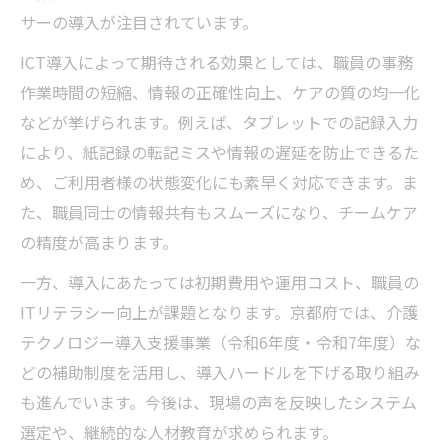
サーの導入が注目されています。
意義
介護現場におけるICTの導入ポイントを押さ
ICT導入によって期待される効果としては、職員の事務
える
作業時間の短縮、情報の正確性向上、ケアの質の均一化
介護サービス向上に不可欠なICTツールの選
などが挙げられます。例えば、タブレットでの記録入力
定術
により、紙記録の転記ミスや情報の遅延を防止できるた
め、ご利用者様の状態変化にも素早く対応できます。ま
補助金を活用したICT導入と効果的な運用方
た、職員同士の情報共有もスムーズになり、チームケア
法
の精度が高まります。
補助金を活用した介護現場の効率化ステップ
一方、導入にあたっては初期費用や運用コスト、職員の
介護テクノロジー活用で受けられる補助金
ITリテラシー向上が課題となります。京都府では、介護
の概要
テクノロジー導入支援事業（令和6年度・令和7年度）な
補助金を活用した介護ICT導入のステップ解
どの補助制度を活用し、導入ハードルを下げる取り組み
説
も進んでいます。今後は、現場の声を反映したシステム
最新の介護テクノロジー補助金申請のポイ
選定や、継続的な人材教育が求められます。
ント