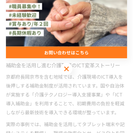
います。これにより、少人数でも質の高いケアを提供で
きる体制が整い、現場の生産性が向上しています。
ただし、新しい技術の導入にあたっては「機器の使い方
に慣れるまでの時間」「利用者や家族への説明と理解促
進」が重要となります。段階的な導入と丁寧なコミュニ
ケーションが、現場の混乱を防ぐポイントです。
お問い合わせはこちら
補助金を活用し進む介護現場のICT変革ストーリー
お問い合わせはこちら
京都府長岡京市を含む地域では、介護現場のICT導入を
後押しする補助金制度が活用されています。国や自治体
が実施する「介護テクノロジー導入支援事業」や「ICT
導入補助金」を利用することで、初期費用の負担を軽減
しながら最新技術を導入できる環境が整っています。
実際の事例では、補助金を活用してタブレット端末や記
録システムを整備し、現場の効率化とサービス向上を同