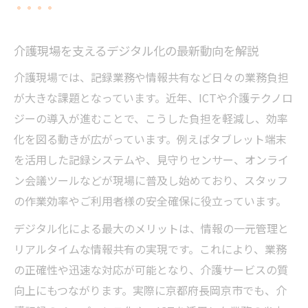
高齢化社会で求められる介護ICTの導入ポイ
ント
介護現場を支えるデジタル化の最新動向を解説
介護現場に変革をもたらすICT活用の実例解説
介護現場では、記録業務や情報共有など日々の業務負担
実際の介護施設でICTが果たす現場改善の事
が大きな課題となっています。近年、ICTや介護テクノロ
例紹介
ジーの導入が進むことで、こうした負担を軽減し、効率
ICT導入で介護サービスがどのように変化し
化を図る動きが広がっています。例えばタブレット端末
たか
を活用した記録システムや、見守りセンサー、オンライ
職員の業務負担軽減に直結する介護現場の
ン会議ツールなどが現場に普及し始めており、スタッフ
ICT活用
の作業効率やご利用者様の安全確保に役立っています。
ICTと介護テクノロジーが生む新しい現場フ
デジタル化による最大のメリットは、情報の一元管理と
ロー
リアルタイムな情報共有の実現です。これにより、業務
補助金を活用し進む介護現場のICT変革スト
の正確性や迅速な対応が可能となり、介護サービスの質
ーリー
向上にもつながります。実際に京都府長岡京市でも、介
負担軽減を実現する介護テクノロジー活用術