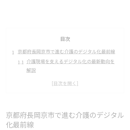
目次
京都府長岡京市で進む介護のデジタル化最前線
介護現場を支えるデジタル化の最新動向を
解説
京都府で進む介護ICT導入の現状と期待され
る効果
介護現場で注目されるテクノロジーと補助
金活用術
京都府長岡京市で進む介護のデジタル
デジタル介護が現場にもたらす業務効率化
化最前線
の波