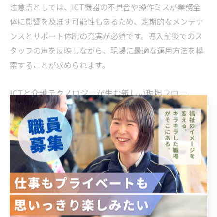
注意点としては、ICT機器の不具合や操作ミスが業務全
体に影響を及ぼす可能性もあるため、定期的なメンテナ
ンスとサポート体制の充実が必須です。導入前後でのス
タッフの声を反映しながら、現場に最適な運用方法を模
索することが求められます。
ICTと介護テクノロジーが生む新しい現場フロー
ICTや介護テクノロジーの導入により、介護現場では従来
とは異なる新しい業務フローが生まれつつあります。例
えば、センサーや見守りカメラを活用することで、夜間
の巡回や転倒事故の早期発見が可能となり、職員の負担
軽減と利用者の安全確保の両立が実現しています。
また、ロボットによる移乗補助や排せつケアの自動化な
ど、身体的な負担を減らすテクノロジーの導入も進んで