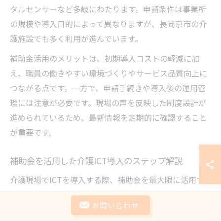
タルセンサーなど多岐にわたります。申請条件は事業所
の規模や導入目的によって異なりますが、長岡京市の介
護施設でも多く利用が進んでいます。
補助金活用のメリットは、初期導入コストの軽減に加
え、職員の働きやすい環境づくりやサービス品質向上に
つながる点です。一方で、申請手続きや導入後の運用管
理には注意が必要です。現場の声を反映した制度設計が
進められているため、最新情報を定期的に確認すること
が重要です。
補助金を活用した介護ICT導入のステップ解説
介護現場でICTを導入する際、補助金を最大限に活用す
るためには、計画的なステップが欠かせません。まず、
お問い合わせ
自施設の課題やニーズを明確にし、どの業務にICTを導