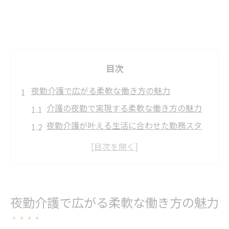
目次
夜勤介護で広がる柔軟な働き方の魅力
介護の夜勤で実現する柔軟な働き方の魅力
夜勤介護が叶える生活に合わせた勤務スタ
イル
介護現場でニーズ高まる夜勤の特徴と利点
夜勤介護の多様なシフトがもたらす新しい
選択肢
夜勤介護で広がる柔軟な働き方の魅力
介護職ならではの夜勤の魅力と働くメリッ
ト