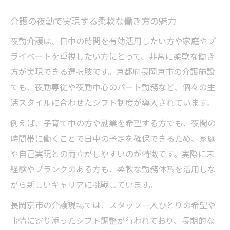
介護職への転職に役立つ夜勤勤務のポイント
介護の夜勤で実現する柔軟な働き方の魅力
介護職へ転職する際の夜勤勤務の重要性
夜勤介護は、日中の時間を有効活用したい方や家庭やプ
夜勤介護で知っておきたい転職成功のコツ
ライベートを重視したい方にとって、非常に柔軟な働き
介護職転職に役立つ夜勤の働き方ガイド
方が実現できる選択肢です。京都府長岡京市の介護施設
夜勤勤務が介護職転職に与えるプラスの影
でも、夜勤専従や夜勤中心のパート勤務など、個々の生
響
活スタイルに合わせたシフト制度が導入されています。
介護職転職時に押さえたい夜勤の選び方
例えば、子育て中の方や副業を希望する方でも、夜間の
未経験でも安心して始められる夜勤介護の制度
時間帯に働くことで日中の予定を確保できるため、家庭
未経験から始める介護夜勤の安心サポート
や自己実現との両立がしやすいのが特徴です。実際に未
体制
経験やブランクのある方も、柔軟な勤務体系を活用しな
介護現場で未経験者を支える夜勤の制度と
がら新しいキャリアに挑戦しています。
は
長岡京市の介護現場では、スタッフ一人ひとりの希望や
初心者でも安心して介護夜勤に挑戦できる
事情に寄り添ったシフト調整が行われており、長期的な