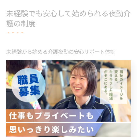
未経験でも安心して始められる夜勤介
護の制度
未経験から始める介護夜勤の安心サポート体制
夜勤介護の仕事は、未経験の方でも安心してスタートで
きる環境が整っています。特に京都府長岡京市の介護施
設では、入職後すぐに手厚いサポートが受けられる体制
が特徴です。夜勤は生活リズムが変わるため不安を感じ
る方も多いですが、現場では新人向けのオリエンテーシ
ョンや先輩スタッフのマンツーマン指導が用意されてい
ます。
例えば、夜間は複数名体制で業務を行い、困ったときに