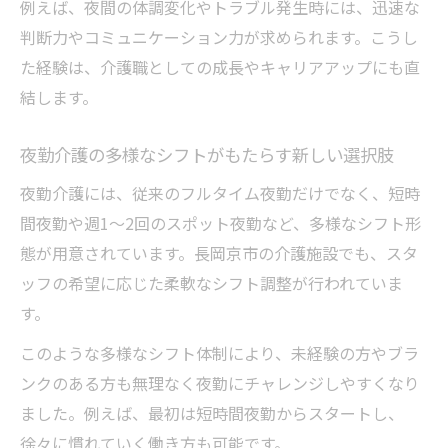
例えば、夜間の体調変化やトラブル発生時には、迅速な
で紹介
判断力やコミュニケーション力が求められます。こうし
長岡京市の介護現場で実現する夜勤の魅力
た経験は、介護職としての成長やキャリアアップにも直
働きやすい介護夜勤の環境を長岡京市で探
結します。
す
長岡京市の介護夜勤で叶う働き方の多様性
夜勤介護の多様なシフトがもたらす新しい選択肢
夜勤介護には、従来のフルタイム夜勤だけでなく、短時
間夜勤や週1～2回のスポット夜勤など、多様なシフト形
態が用意されています。長岡京市の介護施設でも、スタ
ッフの希望に応じた柔軟なシフト調整が行われていま
す。
このような多様なシフト体制により、未経験の方やブラ
ンクのある方も無理なく夜勤にチャレンジしやすくなり
ました。例えば、最初は短時間夜勤からスタートし、
徐々に慣れていく働き方も可能です。