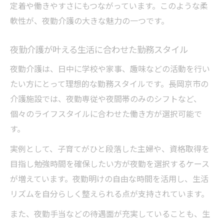
理由
定着や働きやすさにもつながっています。このような柔
未経験歓迎の介護夜勤で気になるサポート
軟性が、夜勤介護の大きな魅力の一つです。
内容
夜勤介護が叶える生活に合わせた勤務スタイル
介護未経験でも安心できる夜勤の研修や支
援
夜勤介護は、日中に学校や家事、趣味などの活動を行い
柔軟なシフトを活かし生活と両立する介護の道
たい方にとって理想的な勤務スタイルです。長岡京市の
介護施設では、夜勤専従や夜間帯のみのシフトなど、
介護夜勤の柔軟なシフトで生活と両立を実
個々のライフスタイルに合わせた働き方が選択可能で
現
す。
シフト調整が可能な介護夜勤の働き方の特
徴
実例として、子育てがひと段落した主婦や、資格取得を
夜勤介護で私生活と仕事を両立するポイン
目指し勉強時間を確保したい方が夜勤を選択するケース
ト
が増えています。夜勤明けの自由な時間を活用し、生活
リズムを自分らしく整えられる点が支持されています。
生活リズムに合わせた介護夜勤の勤務スタ
イル
また、夜勤手当などの待遇面が充実していることも、生