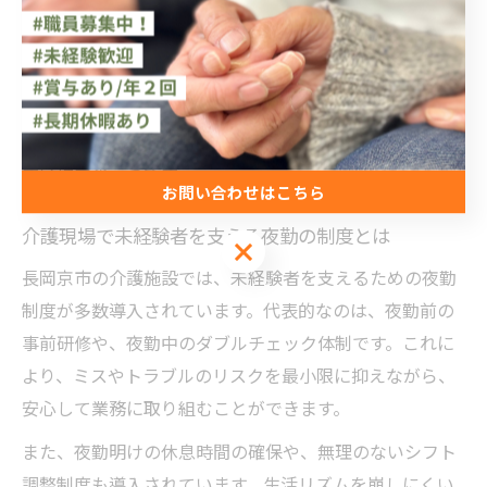
すぐ相談できる仕組みがあることが安心材料となってい
ます。現場での実践的なフォローに加え、定期的な面談
やメンタルヘルスケアも実施されており、心身の負担を
軽減しながら働けるよう配慮されています。こうした充
実したサポート体制が、未経験でも夜勤介護に挑戦しや
すい理由の一つです。
お問い合わせはこちら
介護現場で未経験者を支える夜勤の制度とは
お問い合わせはこちら
長岡京市の介護施設では、未経験者を支えるための夜勤
制度が多数導入されています。代表的なのは、夜勤前の
事前研修や、夜勤中のダブルチェック体制です。これに
より、ミスやトラブルのリスクを最小限に抑えながら、
安心して業務に取り組むことができます。
また、夜勤明けの休息時間の確保や、無理のないシフト
調整制度も導入されています。生活リズムを崩しにくい