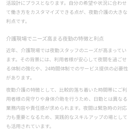
介護夜勤のシフト制がもたらす働きやすさ
活設計にプラスとなります。自分の希望や状況に合わせ
て働き方をカスタマイズできる点が、夜勤介護の大きな
介護現場の夜勤で目指すキャリアアップ戦略
利点です。
夜勤介護を活かしたキャリアアップの考え
方
介護現場でニーズ高まる夜勤の特徴と利点
介護現場で夜勤がキャリア形成に与える影
近年、介護現場では夜勤スタッフのニーズが高まってい
響
ます。その背景には、利用者様が安心して夜間を過ごせ
夜勤勤務を通じて介護職で成長する方法
る体制の強化や、24時間体制でのサービス提供の必要性
介護夜勤で実現する資格取得とスキルアッ
があります。
プ
夜勤介護の特徴として、比較的落ち着いた時間帯にご利
キャリアアップに役立つ夜勤介護の働き方
用者様の見守りや身体介助を行うため、日勤とは異なる
長岡京市で実現する夜勤介護の働きやすさとは
業務内容や責任感が求められます。夜間は緊急時の対応
長岡京市で感じる介護夜勤の働きやすい環
力も重要となるため、実践的なスキルアップの場として
境
も活用されています。
夜勤介護が長く続けやすい理由を長岡京市