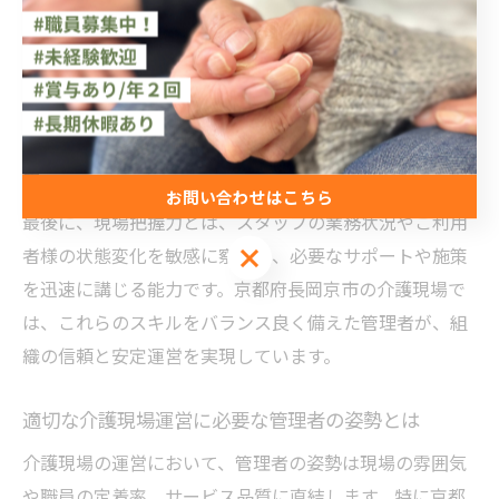
リーダーシップが重要です。例えば、長岡京市のように
高齢化が進む地域では、地域の特性を理解し、施設運営
に柔軟性を持たせる判断が求められる場面も多いです。
さらに、介護保険制度や労働基準法など関連法規を正し
く理解し、現場に落とし込む法令遵守意識が不可欠で
す。
お問い合わせはこちら
最後に、現場把握力とは、スタッフの業務状況やご利用
お問い合わせはこちら
者様の状態変化を敏感に察知し、必要なサポートや施策
を迅速に講じる能力です。京都府長岡京市の介護現場で
は、これらのスキルをバランス良く備えた管理者が、組
織の信頼と安定運営を実現しています。
適切な介護現場運営に必要な管理者の姿勢とは
介護現場の運営において、管理者の姿勢は現場の雰囲気
や職員の定着率、サービス品質に直結します。特に京都