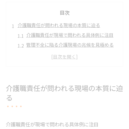
目次
介護職責任が問われる現場の本質に迫る
介護職責任が現場で問われる具体例に注目
管理不全に陥る介護現場の兆候を見極める
視点
介護現場で責任感が求められる理由を考察
利用者と介護職の信頼関係が責任に与える
影響
介護職責任が問われる現場の本質に迫
介護現場での問題発生時に管理者が果たす
る
役割
長岡京市ならではの介護職倫理を考える
長岡京市の介護現場に求められる倫理観と
介護職責任が現場で問われる具体例に注目
は