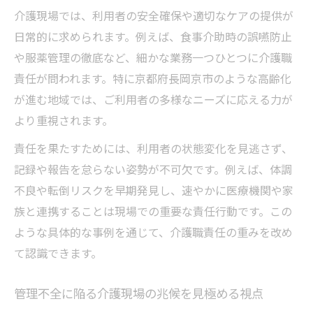
介護現場では、利用者の安全確保や適切なケアの提供が
介護職責任を支える長岡京市の地域特性を
日常的に求められます。例えば、食事介助時の誤嚥防止
分析
や服薬管理の徹底など、細かな業務一つひとつに介護職
地域で変わる介護職の倫理と実践ポイント
責任が問われます。特に京都府長岡京市のような高齢化
介護職員が守るべき倫理の具体的な実践例
が進む地域では、ご利用者の多様なニーズに応える力が
長岡京市で重視される介護現場の公平性と
より重視されます。
尊厳
責任を果たすためには、利用者の状態変化を見逃さず、
管理者の資質とは何か介護現場で探る
記録や報告を怠らない姿勢が不可欠です。例えば、体調
介護職責任を担う管理者の必須スキルを解
不良や転倒リスクを早期発見し、速やかに医療機関や家
説
族と連携することは現場での重要な責任行動です。この
適切な介護現場運営に必要な管理者の姿勢
ような具体的な事例を通じて、介護職責任の重みを改め
とは
て認識できます。
介護管理者が現場で実践すべき行動規範を
管理不全に陥る介護現場の兆候を見極める視点
整理