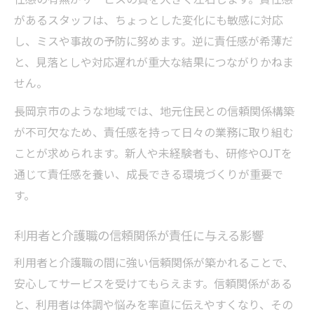
介護現場での情報共有と責任分担の実践方
があるスタッフは、ちょっとした変化にも敏感に対応
法
し、ミスや事故の予防に努めます。逆に責任感が希薄だ
信頼される介護チームの共通する特徴とは
と、見落としや対応遅れが重大な結果につながりかねま
介護職員同士の連携が責任感を高める理由
せん。
管理者が率先して示すべき介護現場の姿勢
長岡京市のような地域では、地元住民との信頼関係構築
長岡京市の読み方と介護現場での活用法
が不可欠なため、責任感を持って日々の業務に取り組む
長岡京市の正しい読み方と介護職での重要
ことが求められます。新人や未経験者も、研修やOJTを
性
通じて責任感を養い、成長できる環境づくりが重要で
す。
地域名の理解が介護職責任に与える効果を
探る
利用者と介護職の信頼関係が責任に与える影響
介護現場で役立つ長岡京市の基本情報まと
利用者と介護職の間に強い信頼関係が築かれることで、
め
安心してサービスを受けてもらえます。信頼関係がある
利用者対応で生かせる地域知識の活用術
と、利用者は体調や悩みを率直に伝えやすくなり、その
介護現場で信頼を得るための地域情報の学