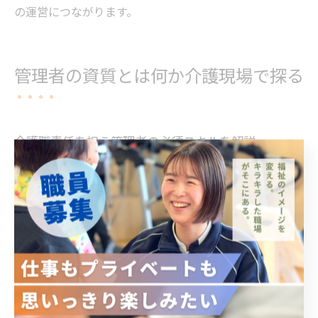
の運営につながります。
管理者の資質とは何か介護現場で探る
介護職責任を担う管理者の必須スキルを解説
介護現場で管理者が果たすべき責任は多岐にわたります
が、その基盤となるのは「コミュニケーション能力」
「リーダーシップ」「法令遵守意識」「現場把握力」の
4つです。まず、現場スタッフやご利用者様、ご家族との
信頼関係を築くためには、日々の対話を怠らず、意見や
課題を適切に吸い上げる力が必要です。
また、介護職責任を全うするには、組織全体を牽引する