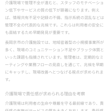
介護現場で信頼を集める管理者の判断基準
介護現場で管理不全が進むと、スタッフのモチベーショ
介護職員から見た理想的な管理者像を考え
ン低下やサービスの質の低下が顕著になります。例え
る
ば、情報共有不足や記録の不備、指示系統の混乱などは
管理不全の代表的な兆候です。これらは利用者の安全に
高齢化が進展する地域で求められる管理力
も直結するため早期発見が重要です。
高齢化が進む地域で介護職責任が持つ意味
長岡京市の介護施設では、地域密着型の小規模事業所が
介護現場に求められる柔軟な管理手法とは
多く、現場のコミュニケーション不足やブラック体質と
高齢化率の上昇が介護職の働き方に与える
いった課題も指摘されています。管理者は、定期的なミ
影響
ーティングや業務フローの見直しを通じて、兆候を早期
地域特性を踏まえた介護現場の課題解決術
にキャッチし、現場改善へとつなげる視点が求められま
介護職責任を全うするための地域連携の重
す。
要性
信頼される介護チームを築くための心得
介護現場で責任感が求められる理由を考察
介護職責任を意識したチーム作りのポイン
介護現場は利用者の生命や尊厳を守る最前線であり、責
ト
任感の有無がサービスの質を大きく左右します。責任感