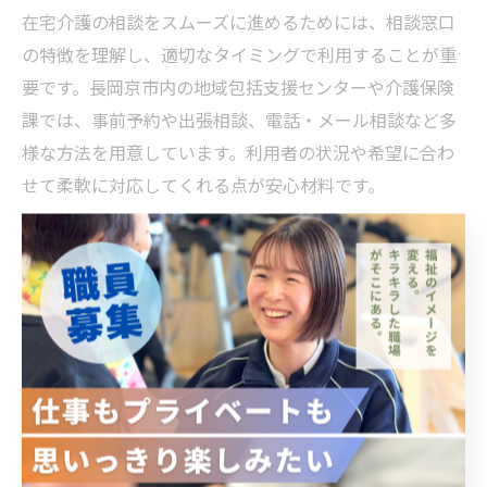
在宅介護の相談をスムーズに進めるためには、相談窓口
の特徴を理解し、適切なタイミングで利用することが重
要です。長岡京市内の地域包括支援センターや介護保険
課では、事前予約や出張相談、電話・メール相談など多
様な方法を用意しています。利用者の状況や希望に合わ
せて柔軟に対応してくれる点が安心材料です。
相談時には、介護を受ける方の健康状態や日常生活の困
りごと、家族の負担感などを具体的に伝えるよう心がけ
ましょう。例えば「夜間の見守りが大変」「入浴の介助
方法が分からない」といった悩みを具体的に伝えること
で、より的確なアドバイスやサービス提案を受けること
ができます。
また、相談後のフォロー体制も充実しています。必要に
応じてケアマネジャーが家庭訪問を行い、サービス利用