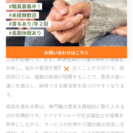
の調整や介護計画の見直しをサポートします。相談窓口
を繰り返し利用することで、継続的な支援を受けやすく
なり、家族の負担軽減につながります。
家族が安心できる介護相談の進め方
家族が安心して介護を続けるためには、相談の進め方に
お問い合わせはこちら
工夫が必要です。まず、家族全員が介護の現状や課題を
お問い合わせはこちら
共有し、悩みや要望を整理しておくことが大切です。相
談窓口では、複数の家族が同席することで、意見の食い
違いを減らし、納得できる解決策を見つけやすくなりま
す。
相談を進める際は、専門職の意見を積極的に取り入れる
のが効果的です。ケアマネジャーや社会福祉士の提案を
参考にしながら、サービスの利用や介護計画の見直しを
検討しましょう。例えば「デイサービスの利用で家族の