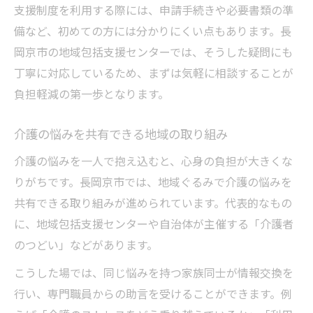
支援制度を利用する際には、申請手続きや必要書類の準
利用しやすい介護サービスの魅力
備など、初めての方には分かりにくい点もあります。長
家族の安心につながるサポート体制
岡京市の地域包括支援センターでは、そうした疑問にも
相談しやすい介護窓口を長岡京市で見つけるに
丁寧に対応しているため、まずは気軽に相談することが
は
負担軽減の第一歩となります。
介護相談がしやすい窓口選びのコツ
介護の悩みを共有できる地域の取り組み
長岡京市で相談先を探す具体的な方法
初めての介護相談も安心のサポート体制
介護の悩みを一人で抱え込むと、心身の負担が大きくな
りがちです。長岡京市では、地域ぐるみで介護の悩みを
地域包括支援センター活用のポイント
共有できる取り組みが進められています。代表的なもの
訪問介護事業所への相談のステップ
に、地域包括支援センターや自治体が主催する「介護者
在宅介護の不安を減らすための長岡京市の活用
のつどい」などがあります。
法
こうした場では、同じ悩みを持つ家族同士が情報交換を
在宅介護の不安に向き合う相談活用術
行い、専門職員からの助言を受けることができます。例
長岡京市の介護支援策を賢く利用する