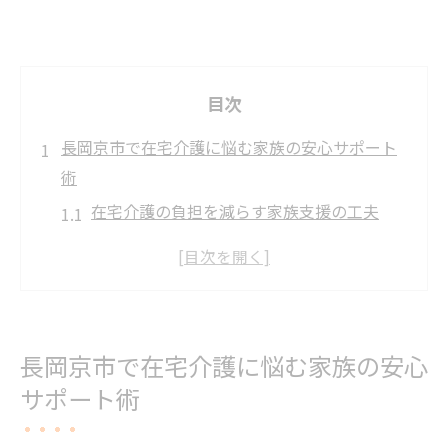
目次
長岡京市で在宅介護に悩む家族の安心サポート
術
在宅介護の負担を減らす家族支援の工夫
介護の悩みを共有できる地域の取り組み
安心して在宅介護を続ける基礎知識とは
家族の介護負担軽減に役立つ実践法
長岡京市の介護サービス利用のヒント
長岡京市で在宅介護に悩む家族の安心
介護の相談先が分かる長岡京市の最新情報
サポート術
介護の悩みに応える相談窓口の特徴