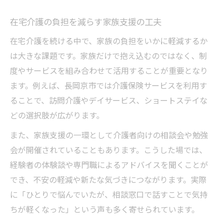
長岡京市で頼れる介護相談先の見つけ方
サービス選びに役立つ介護情報の集め方
在宅介護の負担を減らす家族支援の工夫
在宅介護の相談がしやすい窓口の利用法
在宅介護を続ける中で、家族の負担をいかに軽減するか
家族が安心できる介護相談の進め方
は大きな課題です。家族だけで抱え込むのではなく、制
自宅で続ける介護生活を長岡京市で支える秘訣
度やサービスを組み合わせて活用することが重要となり
在宅介護を無理なく続けるポイント
ます。例えば、長岡京市では介護保険サービスを利用す
ることで、訪問介護やデイサービス、ショートステイな
介護生活の質を高める日常の工夫
どの選択肢が広がります。
家族の絆を深める介護コミュニケーション
また、家族支援の一環として介護者向けの相談会や勉強
介護予防に取り組む長岡京市の支援策
会が開催されていることもあります。こうした場では、
介護サービス活用で負担を減らす方法
経験者の体験談や専門職によるアドバイスを聞くことが
長岡京市なら家族の介護負担も軽減できる理由
でき、不安の軽減や新たな気づきにつながります。実際
介護負担を減らす地域支援が充実
に「ひとりで悩んでいたが、相談窓口で話すことで気持
長岡京市の介護制度が家族に優しい訳
ちが軽くなった」という声も多く寄せられています。
家族の悩みに寄り添う介護支援の特徴