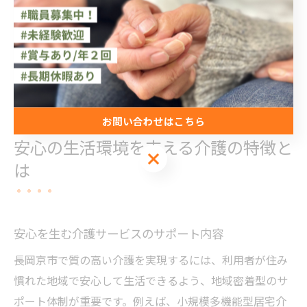
後悔のない選択が可能になります。
地域に密着した介護サービスを活用しながら、安心して
長岡京市で暮らし続けるための知識と備えを持つこと
が、これからの生活を守る大きな力となります。
お問い合わせはこちら
安心の生活環境を支える介護の特徴と
お問い合わせはこちら
は
安心を生む介護サービスのサポート内容
長岡京市で質の高い介護を実現するには、利用者が住み
慣れた地域で安心して生活できるよう、地域密着型のサ
ポート体制が重要です。例えば、小規模多機能型居宅介