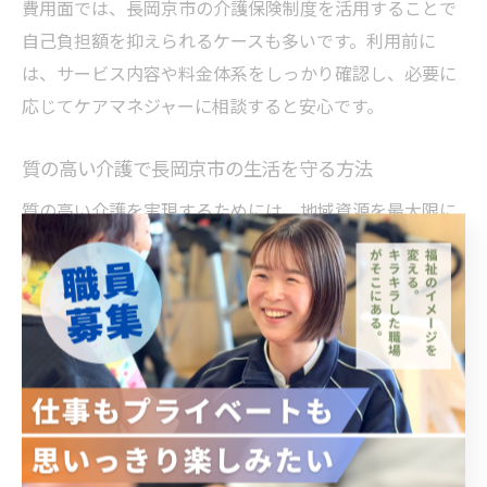
費用面では、長岡京市の介護保険制度を活用することで
自己負担額を抑えられるケースも多いです。利用前に
は、サービス内容や料金体系をしっかり確認し、必要に
応じてケアマネジャーに相談すると安心です。
質の高い介護で長岡京市の生活を守る方法
質の高い介護を実現するためには、地域資源を最大限に
活用し、自分たちに合ったサービスを選択することが重
要です。長岡京市では、地域包括支援センターや福祉施
設が連携し、高齢者の生活全般をサポートしています。
困ったときには、まず地域の専門窓口に相談し、最新の
情報や支援策を得ることがポイントです。
また、将来を見据えた介護計画を早めに立てておくこと
で、急な状況変化にも柔軟に対応できます。家族間での
話し合いや、専門職によるアドバイスを受けることで、