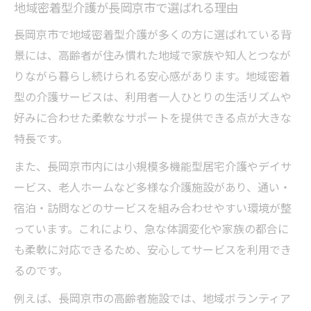
老人ホーム選びで重視したい介護の質
地域密着型介護が長岡京市で選ばれる理由
介護サービス利用で得られる安心と充実感
長岡京市で地域密着型介護が多くの方に選ばれている背
質の高い介護で長岡京市の生活を守る方法
景には、高齢者が住み慣れた地域で家族や知人とつなが
安心の生活環境を支える介護の特徴とは
りながら暮らし続けられる安心感があります。地域密着
型の介護サービスは、利用者一人ひとりの生活リズムや
安心を生む介護サービスのサポート内容
好みに合わせた柔軟なサポートを提供できる点が大きな
福祉施設が支える長岡京市の生活環境
特長です。
高齢者施設で受けられる介護の安心感
また、長岡京市内には小規模多機能型居宅介護やデイサ
介護の質が生活環境にもたらす変化
ービス、老人ホームなど多様な介護施設があり、通い・
介護施設選びで確認したい安心要素
宿泊・訪問などのサービスを組み合わせやすい環境が整
長岡京市で介護の費用負担を軽減する方法
っています。これにより、急な体調変化や家族の都合に
介護保険の負担限度額の基本と活用法
も柔軟に対応できるため、安心してサービスを利用でき
介護費用を抑えるための公的支援活用術
るのです。
福祉施設利用時に知っておきたい費用ポイ
例えば、長岡京市の高齢者施設では、地域ボランティア
ント