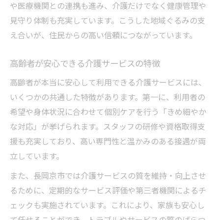
や医療機関との連携も進み、介護だけでなく健康管理や
高齢者の介護費用負担を減らす工夫とは
見守り体制も充実しています。こうした地域ぐるみの支
介護保険と自己負担額の賢い見極め方
え合いが、住民からの高い信頼につながっています。
高齢者も家族も満足できる介護選びの秘訣
高齢者が安心できる介護サービスの特徴
高齢者が安心できる介護施設選びのコツ
家族も納得できる介護サービス比較法
高齢者が本当に安心して利用できる介護サービスには、
いくつかの共通した特徴があります。第一に、利用者の
介護の質と暮らしやすさを両立させる方法
希望や身体状況に合わせて個別ケアを行う「きめ細やか
福祉施設選びで重視したいポイントとは
な対応」が挙げられます。スタッフの研修や資格取得支
介護サービスの口コミや評判の活かし方
援も充実しており、高い専門性と温かみのある接遇が両
長く暮らすための介護サポート徹底ガイド
立しています。
長く安心して暮らせる介護サポートの条件
また、長岡京市では介護サービスの質を維持・向上させ
介護サービスを長期利用するための工夫
るために、定期的なサービス評価や第三者機関によるチ
高齢者施設と地域ケアの連携が鍵となる理
ェックも実施されています。これにより、家族も安心し
由
て任せることができ、トラブルやサービスの質のばらつ