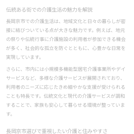
伝統的な街並みと現代介護の融合を体験
伝統ある街での介護生活の魅力を解説
長岡京市で進化する介護環境の最前線
長岡京市での介護生活は、地域文化と日々の暮らしが密
文化を感じる環境が介護に与える安心感
接に結びついている点が大きな魅力です。例えば、地元
現代的な支援体制が整う介護の現場
の祭りや伝統行事に介護施設の利用者が参加できる機会
地域に根付く介護サービスの特徴を解説
が多く、社会的な孤立を防ぐとともに、心豊かな日常を
文化漂う街で見つかる安心介護の窓口情報
実現しています。
文化香る長岡京市で安心できる介護窓口
さらに、市内には小規模多機能型居宅介護事業所やデイ
暮らしの中で身近な介護相談先を紹介
サービスなど、多様な介護サービスが展開されており、
生活圏内で利用できる介護支援のポイント
利用者のニーズに応じたきめ細やかな支援が受けられる
ことも特長です。伝統文化と現代の介護サービスが調和
安心して相談できる窓口の見極め方
することで、家族も安心して暮らせる環境が整っていま
介護の悩みを解消する地域サポート体制
す。
家族が安心して暮らせる長岡京市を徹底解説
家族全員が安心できる介護支援の魅力
長岡京市選びで重視したい介護と住みやすさ