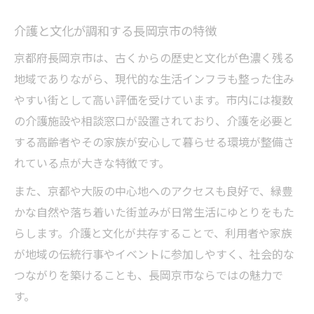
介護の相談はどこでできる？市内の窓口紹
介
介護と文化が調和する長岡京市の特徴
地域包括支援センターの役割と利用ポイン
京都府長岡京市は、古くからの歴史と文化が色濃く残る
ト
地域でありながら、現代的な生活インフラも整った住み
安心の相談先選びで押さえるべき介護情報
やすい街として高い評価を受けています。市内には複数
介護相談が初めてでも安心のサポート体制
の介護施設や相談窓口が設置されており、介護を必要と
暮らしやすさ重視の介護拠点選びガイド
する高齢者やその家族が安心して暮らせる環境が整備さ
住みやすさ視点で見る長岡京市の介護環境
れている点が大きな特徴です。
介護拠点選びと生活利便性のバランスを解
また、京都や大阪の中心地へのアクセスも良好で、緑豊
説
かな自然や落ち着いた街並みが日常生活にゆとりをもた
通勤と介護の両立が叶う住環境の選び方
らします。介護と文化が共存することで、利用者や家族
が地域の伝統行事やイベントに参加しやすく、社会的な
家族が安心できる介護施設の選定ポイント
つながりを築けることも、長岡京市ならではの魅力で
長岡京市が住みやすい街とされる理由とは
す。
伝統と現代が息づく長岡京市の介護環境