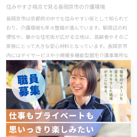
住みやすさ視点で見る長岡京市の介護環境
長岡京市は京都府の中でも住みやすい街として知られて
おり、介護環境も年々整備が進んでいます。駅周辺の利
便性や、静かな住宅街が広がる立地は、高齢者やそのご
家族にとって大きな安心材料となっています。長岡京市
内にはデイサービスや小規模多機能型居宅介護事業所な
ど、地域密着型の介護サービスが複数存在し、利用者の
ニーズに合わせた柔軟な支援が受けられます。
とくに、地域包括支援センターや市役所の介護相談窓口
では、介護サービスの利用方法や申請手続きについて専
門スタッフが丁寧に案内してくれるのが特徴です。これ
により、初めて介護に直面するご家族も安心して相談を
始めることができるでしょう。例えば、認知症の疑いが
ある場合や、在宅介護の負担が増えた際の相談事例も多