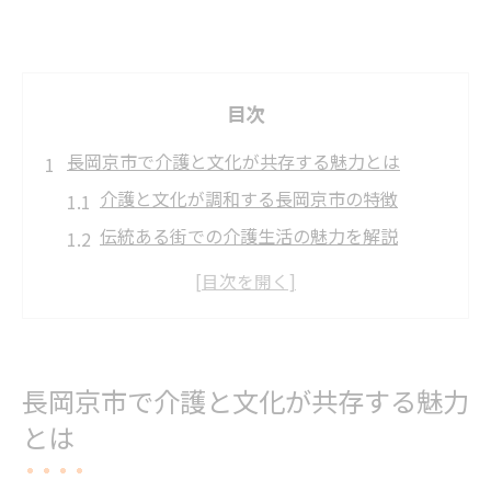
目次
長岡京市で介護と文化が共存する魅力とは
介護と文化が調和する長岡京市の特徴
伝統ある街での介護生活の魅力を解説
長岡京市選びで重視したい介護と住みやす
さ
文化と介護支援が共存する理由に迫る
介護を支える地域文化の深い役割とは
長岡京市で介護と文化が共存する魅力
安心の介護相談先を探すなら長岡京市へ
とは
長岡京市の介護相談窓口の探し方と活用法