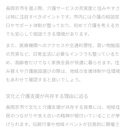
長岡京市に住み替えたくなる介護の強み
長岡京市を選ぶ際、介護サービスの充実度と住みやすさ
治安と自然が介護生活に与える安心感
は特に注目すべきポイントです。市内には介護の相談窓
世代を超えて暮らしやすい介護環境
口やサポート体制が整っており、初めて介護を考える方
長岡京市の住みやすさと介護支援の実態
でも安心して相談できる環境があります。
また、医療機関へのアクセスや交通利便性、買い物施設
の充実など、日常生活に必要なインフラも整っているた
め、高齢者だけでなく家族全員が快適に暮らせます。住
み替えや介護施設選びの際は、地域の支援体制や住環境
もあわせて確認すると良いでしょう。
文化と介護支援が共存する理由に迫る
長岡京市で文化と介護支援が共存する背景には、地域住
民のつながりや支え合いの精神が根付いていることが挙
げられます。伝統行事や地域イベントが日常的に開催さ