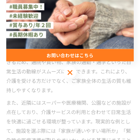
く、実際に地域の声を反映した支援体制が整備されてい
ます。
介護拠点選びと生活利便性のバランスを解説
介護施設やサービス拠点の選定では、生活利便性とのバ
ランスが重要です。長岡京市は阪急・JRの両駅が利用で
お問い合わせはこちら
きるため、通院や買い物、家族の通勤・通学といった日
お問い合わせはこちら
常生活の動線がスムーズに確保できます。これにより、
介護を受ける方だけでなく、ご家族全体の生活の質も維
持しやすくなります。
また、近隣にはスーパーや医療機関、公園などの施設が
点在しており、介護サービスの利用と合わせて日常生活
を快適に過ごせる環境が整っています。現実的な例とし
て、施設を選ぶ際には「家族が通いやすい場所か」「緊
急時の医療連携が取りやすいか」などを基準にすること