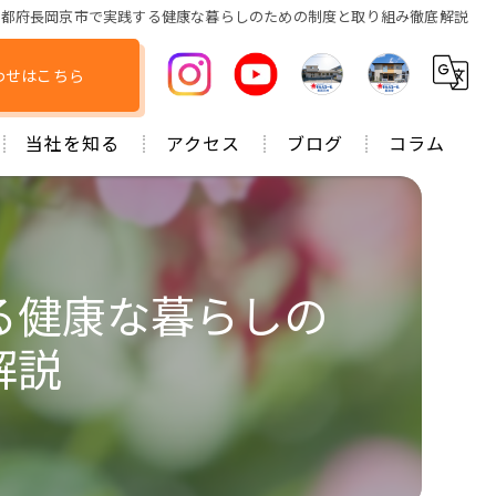
京都府長岡京市で実践する健康な暮らしのための制度と取り組み徹底解説
わせはこちら
当社を知る
アクセス
ブログ
コラム
機能訓練指導員
リヴライフコア株式会社
介護福祉士
きたえる～む長岡天神
る健康な暮らしの
ケアマネジャー
きたえる～む長法寺
解説
介護職員
小規模多機能型居宅介護事業所 らしく
柔道整復師
ケアプランセンター はんぶんこ