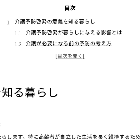
目次
介護予防啓発の意義を知る暮らし
介護予防啓発が暮らしに与える影響とは
介護が必要になる前の予防の考え方
高齢社会における介護予防の重要性を再考
介護予防啓発活動が地域に根付く理由
家族でできる介護予防の実践ポイント
地域で広がる介護予防の具体策
を知る暮らし
地域に広がる介護予防の取り組み事例
介護を支える地域活動の進化と役割
住民主体で支える介護予防の具体的な方法
は
介護予防普及啓発活動の実践例を紹介
たらします。特に高齢者が自立した生活を長く維持するた