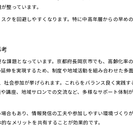
実践しやすい介護予防の4本柱とは
境が整っています。
介護予防の4本柱が果たす役割を解説
リスクを回避しやすくなります。特に中高年層からの早め
運動・栄養・口腔・社会参加の大切さを知る
日常生活に溶け込む介護予防の柱の活用法
介護予防4本柱の具体的な実践術まとめ
再考
家族で取り組む介護予防の4つの工夫点
要な課題となっています。京都府長岡京市でも、高齢化率
家族と歩む日常に介護予防を生かす
の延伸を実現するため、制度や地域活動を組み合わせた多
家族と一緒に介護予防を実践する方法
お問い合わせはこちら
お問い合わせはこちら
腔、社会参加が挙げられます。これらをバランス良く実践す
日常生活の中で介護予防を続けるコツ
談や講座、地域サロンでの交流など、多様なサポート体制
介護予防が家族の絆を深める理由
家族みんなで支える介護予防の実践例
い場合もあり、情報発信の工夫や参加しやすい環境づくり
介護予防の知識を家庭で生かすアイデア
体的なメリットを共有することが効果的です。