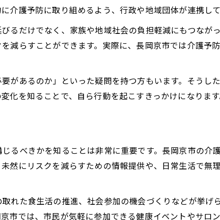
地域全体で進める介護予防の連携体制
的に介護予防に取り組めるよう、行政や地域団体が連携し
健康維持に役立つ介護予防活動例
延びるだけでなく、家族や地域社会の負担軽減にもつなが
介護予防活動が健康維持に役立つ理由
クを減らすことができます。実際に、長岡京市では介護予
毎日できる介護予防の実践アイデア集
介護予防体操や口腔ケアのポイント解説
必要があるのか」といった疑問を持つ方もいます。そうし
栄養改善と介護予防の意外な関係性
の変化を知ることで、自ら行動を起こすきっかけになります
社会参加がもたらす介護予防の効果
長岡京市の生活環境が支える介護
長岡京市の生活環境が介護に適している理由
講じるべきかを知ることは非常に重要です。長岡京市の介
自然と都市機能が調和する介護予防の強み
。未然にリスクを減らすための情報提供や、日常生活で無
健康維持を後押しする街の仕組みに注目
介護予防を支える地域拠点の魅力とは
の取れた食生活の推進、社会参加の機会づくりなどが挙げ
住みやすい環境が介護予防に与える影響
岡京市では、市民が気軽に参加できる健康イベントやサロ